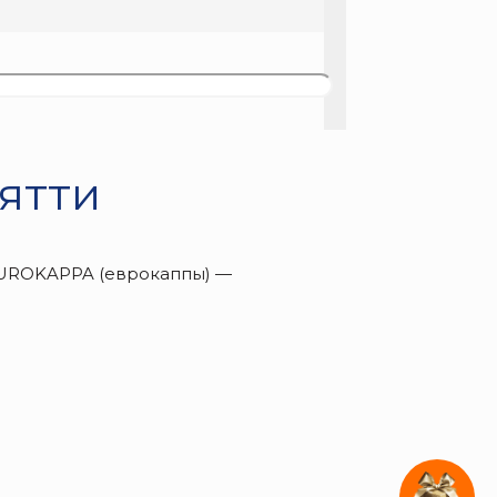
ятти
UROKAPPA (еврокаппы) —