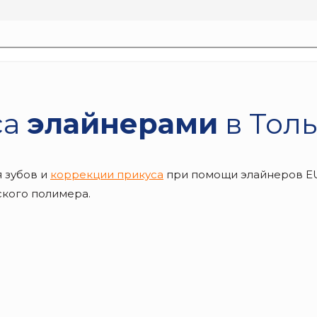
са
элайнерами
в Толь
 зубов и
коррекции прикуса
при помощи элайнеров E
кого полимера.